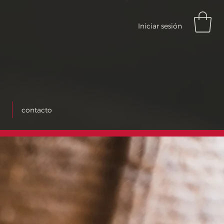
Iniciar sesión
contacto