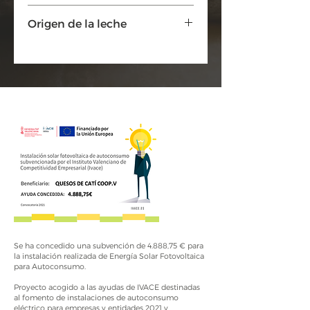
oliva, aroma de trufa y sal), cuajo,
Preferiblemente entre 4 y 12ºC
cloruro cálcico, fermentos lácticos
Origen de la leche
conservante lisozima de
HUEVO
y
aceite de oliva virgen en corteza.
España
Se ha concedido una subvención de 4.888,75 € para
la instalación realizada de Energía Solar Fotovoltaica
para Autoconsumo.
Proyecto acogido a las ayudas de IVACE destinadas
al fomento de instalaciones de autoconsumo
eléctrico para empresas y entidades 2021 y