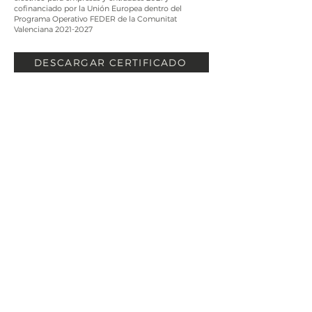
cofinanciado por la Unión Europea dentro del
Programa Operativo FEDER de la Comunitat
Valenciana
2021-2027
DESCARGAR CERTIFICADO
MÉTODOS DE PAGO EN
LA TIENDA ONLINE
TARJETA BANCARIA Y TRANSFERENCIA BANCARIA
ENVIO EN 48 / 72 H
TRANSPORTE EN FRÍO