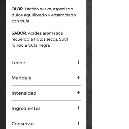
OLOR:
Láctico suave, especiado
dulce equilibrado y ensamblado
con trufa
SABOR
: Acidez aromática,
recuerdo a frutos secos. Sutil
fondo a trufa negra
Leche
Leche pasteurizada
Maridaje
Cava - Champagne fermentado en
Intensidad
barrica.
Suave / media
Ingredientes
LECHE
pasteurizada de oveja,
Conservar
brisura de trufa (trufa, aceite de